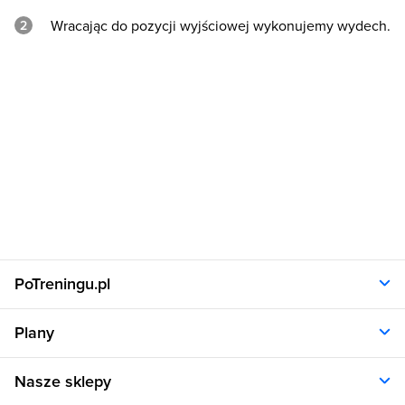
Wracając do pozycji wyjściowej wykonujemy wydech.
PoTreningu.pl
O nas
Plany
Polityka prywatności
Regulamin
Opinie klientów
Nasze sklepy
RODO
Plany dla kobiet