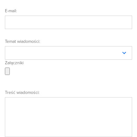
E-mail:
Temat wiadomości:
Załączniki
Aplikacja mobilna (sugestie/uwagi)
Problemy z logowaniem
Treść wiadomości:
Problemy techniczne
Mam plan bez konsultacji
Pytanie o plany
Inny temat