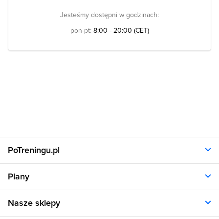
Jesteśmy dostępni w godzinach:
pon-pt:
8:00 - 20:00 (CET)
PoTreningu.pl
O nas
Plany
Polityka prywatności
Regulamin
Opinie klientów
Nasze sklepy
RODO
Plany dla kobiet
Aplikacja