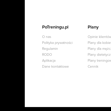
PoTreningu.pl
Plany
O nas
Opinie klientó
Polityka prywatności
Plany dla kobie
Regulamin
Plany dla męż
RODO
Plany dietetyc
Aplikacja
Plany treningo
Dane kontaktowe
Cennik