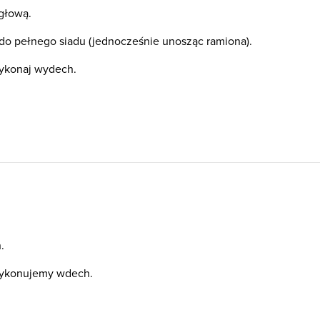
głową.
o pełnego siadu (jednocześnie unosząc ramiona).
wykonaj wydech.
.
wykonujemy wdech.