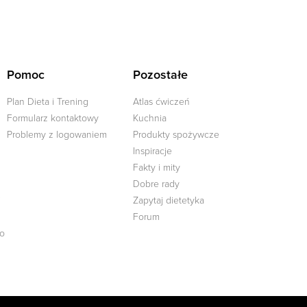
Pomoc
Pozostałe
Plan Dieta i Trening
Atlas ćwiczeń
Formularz kontaktowy
Kuchnia
Problemy z logowaniem
Produkty spożywcze
Inspiracje
Fakty i mity
Dobre rady
j
Zapytaj dietetyka
Forum
go