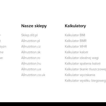
Nasze sklepy
Kalkulatory
w
Sklep.sfd.pl
Kalkulator BMI
t
Allnutrition.pl
Kalkulator BMR
czyzn
Allnutrition.cz
Kalkulator WHR
zne
Allnutrition.sk
Kalkulator kalorii
we
Allnutrition.ro
Kalkulator idealnej wagi
Allnutrition.hu
Kalkulator spalania kalorii
Allnutrition.ua
Kalkulator tkanki tłuszczowe
Allnutrition.co.uk
Kalkulator wyciskania
Kalkulator wysiłku biegowe