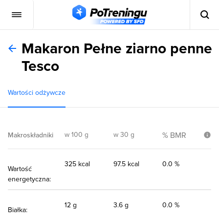
Makaron Pełne ziarno penne
Tesco
Wartości odżywcze
w 100 g
w 30 g
% BMR
Makroskładniki
325 kcal
97.5 kcal
0.0 %
Wartość
energetyczna:
12 g
3.6 g
0.0 %
Białka: