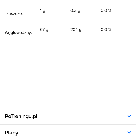
1 g
0.3 g
0.0 %
Tłuszcze:
67 g
20.1 g
0.0 %
Węglowodany:
PoTreningu.pl
O nas
Plany
Polityka prywatności