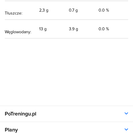
2,3 g
0.7 g
0.0 %
Tłuszcze:
13 g
3.9 g
0.0 %
Węglowodany:
PoTreningu.pl
O nas
Plany
Polityka prywatności