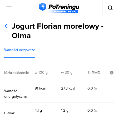
Jogurt Florian morelowy -
Olma
Wartości odżywcze
w 100 g
w 30 g
% BMR
Makroskładniki
91 kcal
27.3 kcal
0.0 %
Wartość
energetyczna:
4,1 g
1.2 g
0.0 %
Białka: