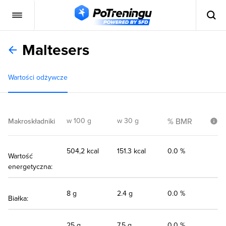
Maltesers
Wartości odżywcze
w 100 g
w 30 g
% BMR
Makroskładniki
504,2 kcal
151.3 kcal
0.0 %
Wartość
energetyczna:
8 g
2.4 g
0.0 %
Białka:
25 g
7.5 g
0.0 %