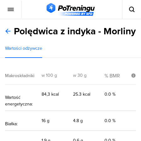
Polędwica z indyka - Morliny
Wartości odżywcze
w 100 g
w 30 g
% BMR
Makroskładniki
84,3 kcal
25.3 kcal
0.0 %
Wartość
energetyczna:
16 g
4.8 g
0.0 %
Białka:
1,9 g
0.6 g
0.0 %