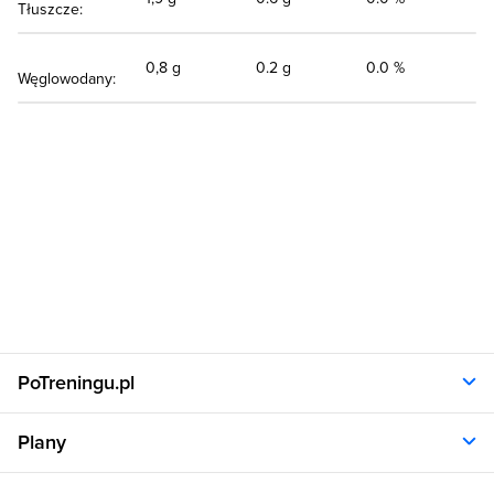
Tłuszcze:
0,8 g
0.2 g
0.0 %
Węglowodany:
PoTreningu.pl
O nas
Plany
Polityka prywatności
Regulamin
Opinie klientów