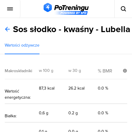
Sos słodko - kwaśny - Lubella
Wartości odżywcze
w 100 g
w 30 g
% BMR
Makroskładniki
87,3 kcal
26.2 kcal
0.0 %
Wartość
energetyczna:
0,6 g
0.2 g
0.0 %
Białka:
0,1 g
0.0 g
0.0 %