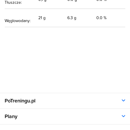
Tłuszcze:
21 g
6.3 g
0.0 %
Węglowodany:
PoTreningu.pl
O nas
Plany
Polityka prywatności
Regulamin
Opinie klientów