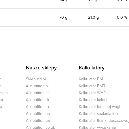
70 g
21.0 g
0.0 %
Nasze sklepy
Kalkulatory
w
Sklep.sfd.pl
Kalkulator BMI
t
Allnutrition.pl
Kalkulator BMR
czyzn
Allnutrition.cz
Kalkulator WHR
zne
Allnutrition.sk
Kalkulator kalorii
we
Allnutrition.ro
Kalkulator idealnej wagi
Allnutrition.hu
Kalkulator spalania kalorii
Allnutrition.ua
Kalkulator tkanki tłuszczowe
Allnutrition.co.uk
Kalkulator wyciskania