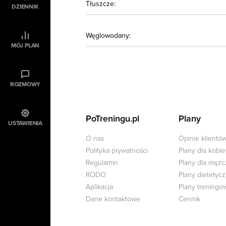
Tłuszcze:
DZIENNIK
Węglowodany:
MÓJ PLAN
ROZMOWY
PoTreningu.pl
Plany
USTAWIENIA
O nas
Opinie klientó
Polityka prywatności
Plany dla kobie
Regulamin
Plany dla męż
RODO
Plany dietetyc
Aplikacja
Plany treningo
Dane kontaktowe
Cennik