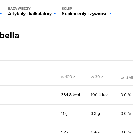
BAZA WIEDZY
SKLEP
Artykuły i kalkulatory
Suplementy i żywność
bella
w 100 g
w 30 g
% BM
334,8 kcal
100.4 kcal
0.0 %
11 g
3.3 g
0.0 %
1,2 g
0.4 g
0.0 %