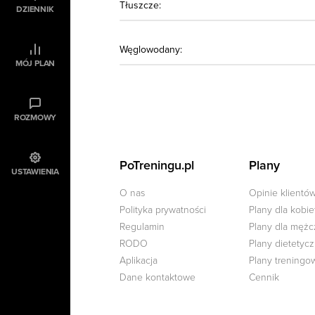
Tłuszcze:
DZIENNIK
Węglowodany:
MÓJ PLAN
ROZMOWY
PoTreningu.pl
Plany
USTAWIENIA
O nas
Opinie klientó
Polityka prywatności
Plany dla kobie
Regulamin
Plany dla męż
RODO
Plany dietetyc
Aplikacja
Plany treningo
Dane kontaktowe
Cennik