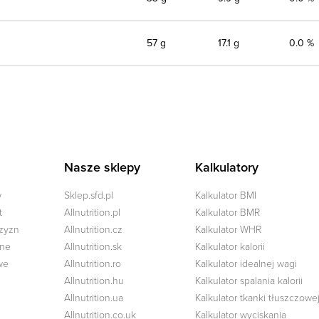
57 g
17.1 g
0.0 %
Nasze sklepy
Kalkulatory
w
Sklep.sfd.pl
Kalkulator BMI
t
Allnutrition.pl
Kalkulator BMR
czyzn
Allnutrition.cz
Kalkulator WHR
zne
Allnutrition.sk
Kalkulator kalorii
we
Allnutrition.ro
Kalkulator idealnej wagi
Allnutrition.hu
Kalkulator spalania kalorii
Allnutrition.ua
Kalkulator tkanki tłuszczowe
Allnutrition.co.uk
Kalkulator wyciskania