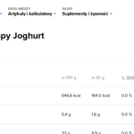
BAZA WIEDZY
SKLEP
Artykuły i kalkulatory
Suplementy i żywność
spy Joghurt
w 100 g
w 30 g
% BM
546,6 kcal
164.0 kcal
0.0 %
5,4 g
1.6 g
0.0 %
33 g
9.9 g
0.0 %