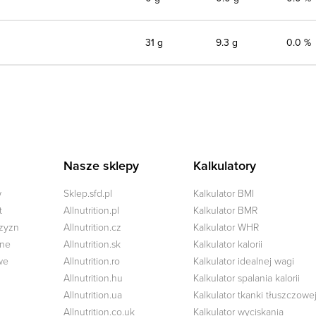
31 g
9.3 g
0.0 %
Nasze sklepy
Kalkulatory
w
Sklep.sfd.pl
Kalkulator BMI
t
Allnutrition.pl
Kalkulator BMR
czyzn
Allnutrition.cz
Kalkulator WHR
zne
Allnutrition.sk
Kalkulator kalorii
we
Allnutrition.ro
Kalkulator idealnej wagi
Allnutrition.hu
Kalkulator spalania kalorii
Allnutrition.ua
Kalkulator tkanki tłuszczowe
Allnutrition.co.uk
Kalkulator wyciskania