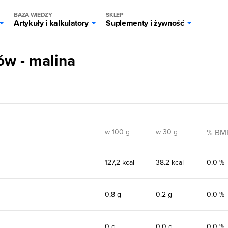
BAZA WIEDZY
SKLEP
Artykuły i kalkulatory
Suplementy i żywność
w - malina
w 100 g
w 30 g
% BM
127,2 kcal
38.2 kcal
0.0 %
0,8 g
0.2 g
0.0 %
0 g
0.0 g
0.0 %