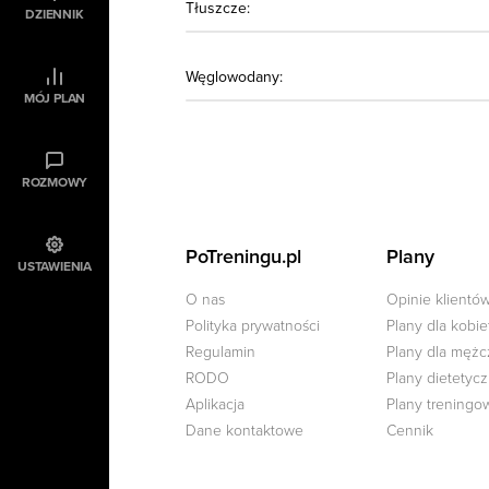
Tłuszcze:
DZIENNIK
Węglowodany:
MÓJ PLAN
ROZMOWY
PoTreningu.pl
Plany
USTAWIENIA
O nas
Opinie klientó
Polityka prywatności
Plany dla kobie
Regulamin
Plany dla męż
RODO
Plany dietetyc
Aplikacja
Plany treningo
Dane kontaktowe
Cennik