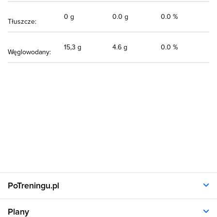
0 g
0.0 g
0.0 %
Tłuszcze:
15,3 g
4.6 g
0.0 %
Węglowodany:
PoTreningu.pl
O nas
Plany
Polityka prywatności