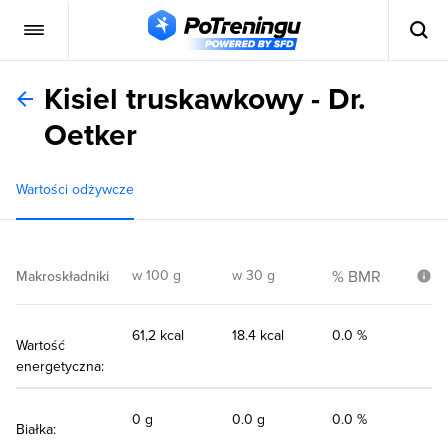
Kisiel truskawkowy - Dr.
Oetker
Wartości odżywcze
w 100 g
w 30 g
% BMR
Makroskładniki
61,2 kcal
18.4 kcal
0.0 %
Wartość
energetyczna:
0 g
0.0 g
0.0 %
Białka: