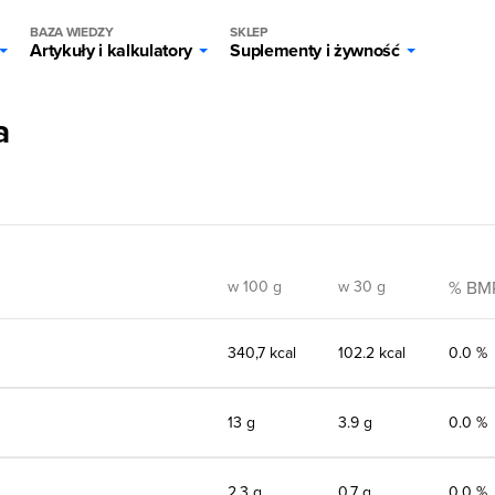
BAZA WIEDZY
SKLEP
Artykuły i kalkulatory
Suplementy i żywność
a
w 100 g
w 30 g
% BM
340,7 kcal
102.2 kcal
0.0 %
13 g
3.9 g
0.0 %
2,3 g
0.7 g
0.0 %