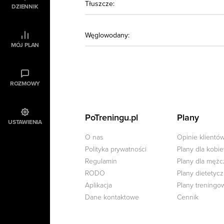
Tłuszcze:
DZIENNIK
Węglowodany:
MÓJ PLAN
ROZMOWY
PoTreningu.pl
Plany
USTAWIENIA
O nas
Opinie klientó
Polityka prywatności
Plany dla kobie
Regulamin
Plany dla męż
RODO
Plany dietetyc
Aplikacja
Plany treningo
Dane kontaktowe
Cennik