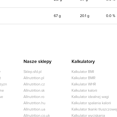
67 g
20.1 g
0.0 %
Nasze sklepy
Kalkulatory
w
Sklep.sfd.pl
Kalkulator BMI
t
Allnutrition.pl
Kalkulator BMR
czyzn
Allnutrition.cz
Kalkulator WHR
zne
Allnutrition.sk
Kalkulator kalorii
we
Allnutrition.ro
Kalkulator idealnej wagi
Allnutrition.hu
Kalkulator spalania kalorii
Allnutrition.ua
Kalkulator tkanki tłuszczowe
Allnutrition.co.uk
Kalkulator wyciskania