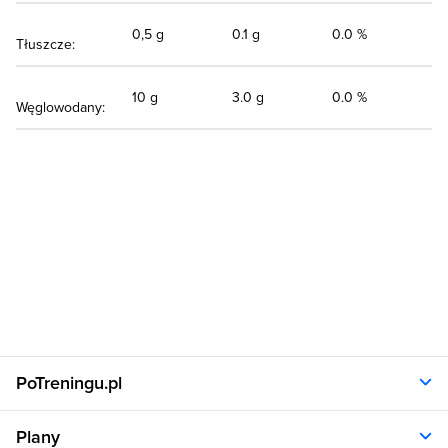
0,5 g
0.1 g
0.0 %
Tłuszcze:
10 g
3.0 g
0.0 %
Węglowodany:
PoTreningu.pl
O nas
Plany
Polityka prywatności