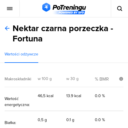
Nektar czarna porzeczka -
Fortuna
Wartości odżywcze
w 100 g
w 30 g
% BMR
Makroskładniki
46,5 kcal
13.9 kcal
0.0 %
Wartość
energetyczna:
0,5 g
0.1 g
0.0 %
Białka: