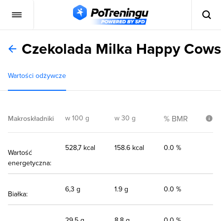
Czekolada Milka Happy Cows
Wartości odżywcze
w 100 g
w 30 g
% BMR
Makroskładniki
528,7 kcal
158.6 kcal
0.0 %
Wartość
energetyczna:
6,3 g
1.9 g
0.0 %
Białka:
29,5 g
8.8 g
0.0 %