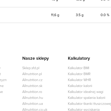
11,6 g
3.5 g
0.0 %
Nasze sklepy
Kalkulatory
w
Sklep.sfd.pl
Kalkulator BMI
t
Allnutrition.pl
Kalkulator BMR
czyzn
Allnutrition.cz
Kalkulator WHR
zne
Allnutrition.sk
Kalkulator kalorii
we
Allnutrition.ro
Kalkulator idealnej wagi
Allnutrition.hu
Kalkulator spalania kalorii
Allnutrition.ua
Kalkulator tkanki tłuszczowe
Allnutrition.co.uk
Kalkulator wyciskania