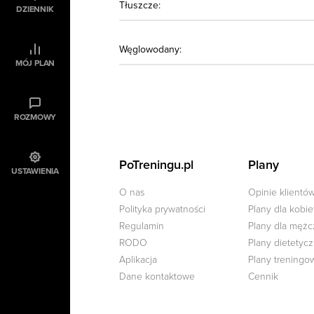
Tłuszcze:
DZIENNIK
Węglowodany:
MÓJ PLAN
ROZMOWY
PoTreningu.pl
Plany
USTAWIENIA
O nas
Opinie klientó
Polityka prywatności
Plany dla kobie
Regulamin
Plany dla męż
RODO
Plany dietetyc
Aplikacja
Plany treningo
Dane kontaktowe
Cennik