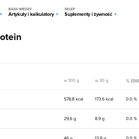
BAZA WIEDZY
SKLEP
Artykuły i kalkulatory
Suplementy i żywność
otein
w 100 g
w 30 g
% BM
578,8 kcal
173.6 kcal
0.0 %
29,6 g
8.9 g
0.0 %
46 g
13.8 g
0.0 %