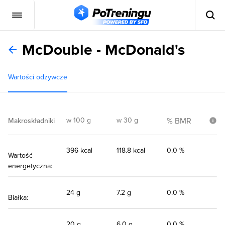
McDouble - McDonald's
Wartości odżywcze
w 100 g
w 30 g
% BMR
Makroskładniki
396 kcal
118.8 kcal
0.0 %
Wartość
energetyczna:
24 g
7.2 g
0.0 %
Białka:
20 g
6.0 g
0.0 %