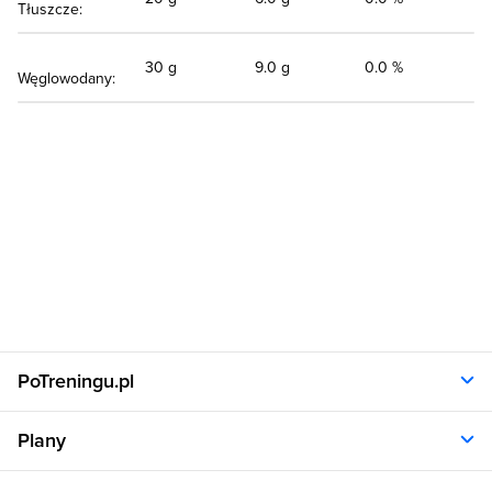
Tłuszcze:
30 g
9.0 g
0.0 %
Węglowodany:
PoTreningu.pl
O nas
Plany
Polityka prywatności
Regulamin
Opinie klientów