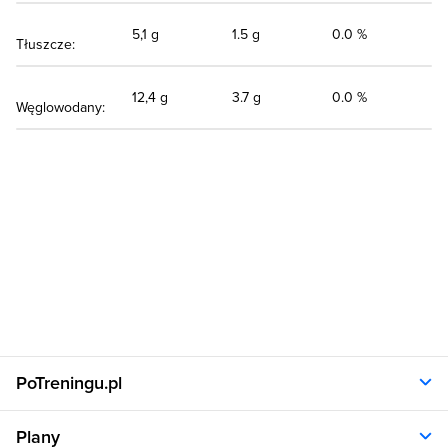
5,1 g
1.5 g
0.0 %
Tłuszcze:
12,4 g
3.7 g
0.0 %
Węglowodany:
PoTreningu.pl
O nas
Plany
Polityka prywatności