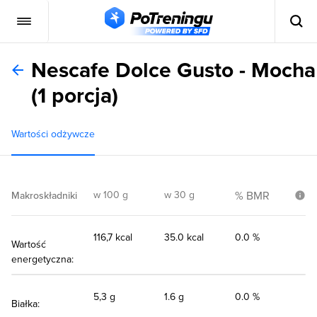
Nescafe Dolce Gusto - Mocha
(1 porcja)
Wartości odżywcze
w 100 g
w 30 g
% BMR
Makroskładniki
116,7 kcal
35.0 kcal
0.0 %
Wartość
energetyczna:
5,3 g
1.6 g
0.0 %
Białka: