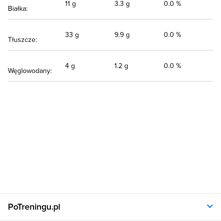
11 g
3.3 g
0.0 %
Białka:
33 g
9.9 g
0.0 %
Tłuszcze:
4 g
1.2 g
0.0 %
Węglowodany:
PoTreningu.pl