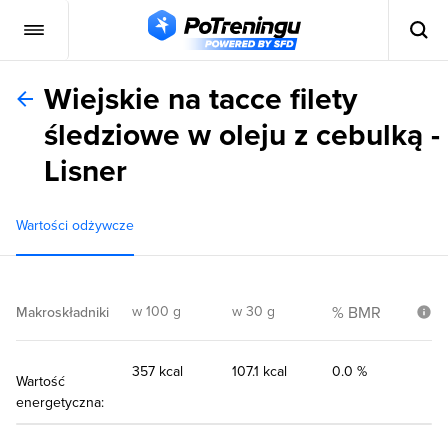
Wiejskie na tacce filety
śledziowe w oleju z cebulką -
Lisner
Wartości odżywcze
w 100 g
w 30 g
% BMR
Makroskładniki
357 kcal
107.1 kcal
0.0 %
Wartość
energetyczna: