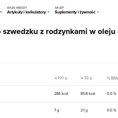
BAZA WIEDZY
SKLEP
Artykuły i kalkulatory
Suplementy i żywność
o szwedzku z rodzynkami w oleju 
w 100 g
w 30 g
% BM
286 kcal
85.8 kcal
0.0 %
7 g
2.1 g
0.0 %