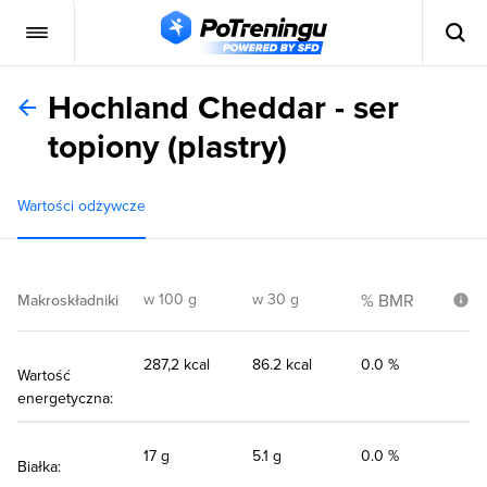
Hochland Cheddar - ser
topiony (plastry)
Wartości odżywcze
w 100 g
w 30 g
% BMR
Makroskładniki
287,2 kcal
86.2 kcal
0.0 %
Wartość
energetyczna:
17 g
5.1 g
0.0 %
Białka: