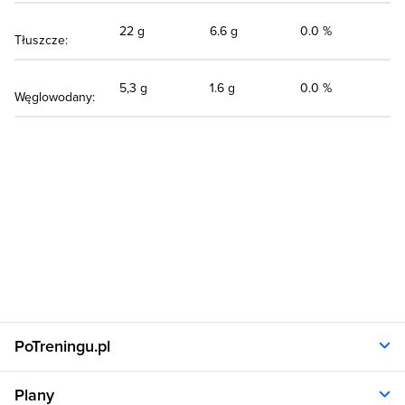
22 g
6.6 g
0.0 %
Tłuszcze:
5,3 g
1.6 g
0.0 %
Węglowodany:
PoTreningu.pl
O nas
Plany
Polityka prywatności