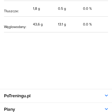
1,8 g
0.5 g
0.0 %
Tłuszcze:
43,6 g
13.1 g
0.0 %
Węglowodany:
PoTreningu.pl
O nas
Plany
Polityka prywatności