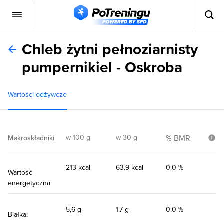
Chleb żytni pełnoziarnisty
pumpernikiel - Oskroba
Wartości odżywcze
w 100 g
w 30 g
% BMR
Makroskładniki
213 kcal
63.9 kcal
0.0 %
Wartość
energetyczna:
5,6 g
1.7 g
0.0 %
Białka: