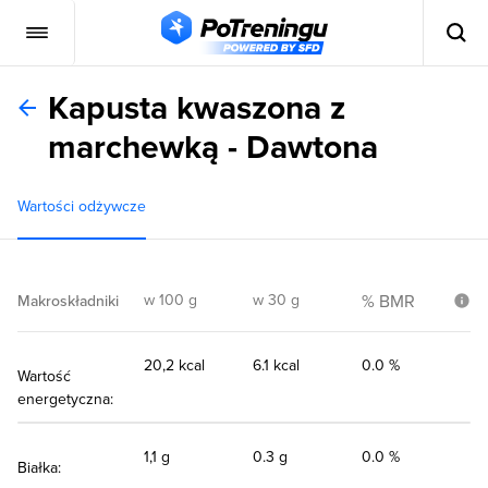
Kapusta kwaszona z
marchewką - Dawtona
Wartości odżywcze
w 100 g
w 30 g
% BMR
Makroskładniki
20,2 kcal
6.1 kcal
0.0 %
Wartość
energetyczna:
1,1 g
0.3 g
0.0 %
Białka: