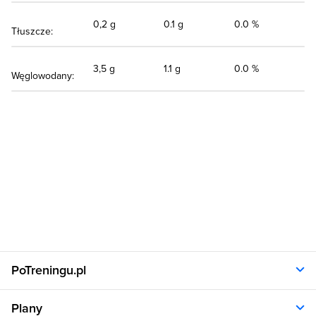
0,2 g
0.1 g
0.0 %
Tłuszcze:
3,5 g
1.1 g
0.0 %
Węglowodany:
PoTreningu.pl
O nas
Plany
Polityka prywatności