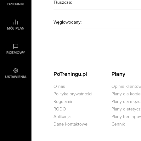
Tłuszcze:
DZIENNIK
Węglowodany:
MÓJ PLAN
ROZMOWY
PoTreningu.pl
Plany
USTAWIENIA
O nas
Opinie klientó
Polityka prywatności
Plany dla kobie
Regulamin
Plany dla męż
RODO
Plany dietetyc
Aplikacja
Plany treningo
Dane kontaktowe
Cennik