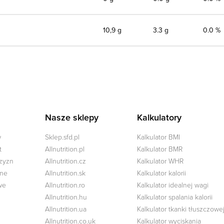
10,9 g
3.3 g
0.0 %
Nasze sklepy
Kalkulatory
w
Sklep.sfd.pl
Kalkulator BMI
t
Allnutrition.pl
Kalkulator BMR
czyzn
Allnutrition.cz
Kalkulator WHR
zne
Allnutrition.sk
Kalkulator kalorii
we
Allnutrition.ro
Kalkulator idealnej wagi
Allnutrition.hu
Kalkulator spalania kalorii
Allnutrition.ua
Kalkulator tkanki tłuszczowe
Allnutrition.co.uk
Kalkulator wyciskania