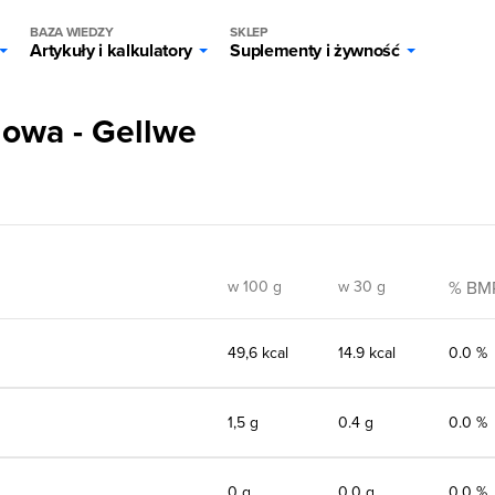
BAZA WIEDZY
SKLEP
Artykuły i kalkulatory
Suplementy i żywność
iowa - Gellwe
w 100 g
w 30 g
% BM
49,6 kcal
14.9 kcal
0.0 %
1,5 g
0.4 g
0.0 %
0 g
0.0 g
0.0 %