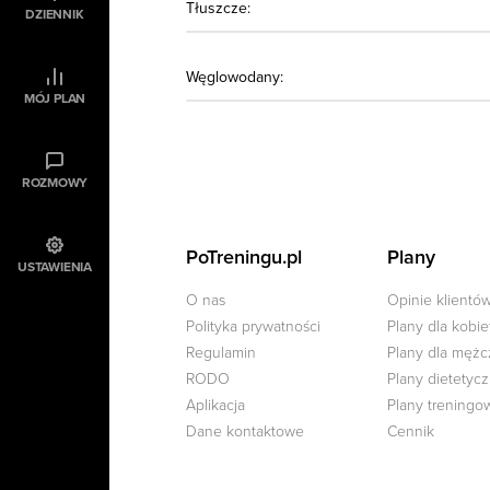
Tłuszcze:
DZIENNIK
Węglowodany:
MÓJ PLAN
ROZMOWY
PoTreningu.pl
Plany
USTAWIENIA
O nas
Opinie klientó
Polityka prywatności
Plany dla kobie
Regulamin
Plany dla męż
RODO
Plany dietetyc
Aplikacja
Plany treningo
Dane kontaktowe
Cennik