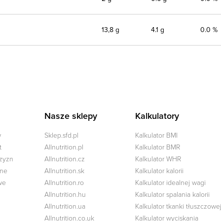
13,8 g
4.1 g
0.0 %
Nasze sklepy
Kalkulatory
w
Sklep.sfd.pl
Kalkulator BMI
t
Allnutrition.pl
Kalkulator BMR
czyzn
Allnutrition.cz
Kalkulator WHR
zne
Allnutrition.sk
Kalkulator kalorii
we
Allnutrition.ro
Kalkulator idealnej wagi
Allnutrition.hu
Kalkulator spalania kalorii
Allnutrition.ua
Kalkulator tkanki tłuszczowe
Allnutrition.co.uk
Kalkulator wyciskania