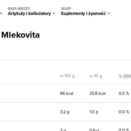
BAZA WIEDZY
SKLEP
Artykuły i kalkulatory
Suplementy i żywność
 Mlekovita
w 100 g
w 30 g
% BM
86 kcal
25.8 kcal
0.0 %
3,2 g
1.0 g
0.0 %
2 g
0.6 g
0.0 %