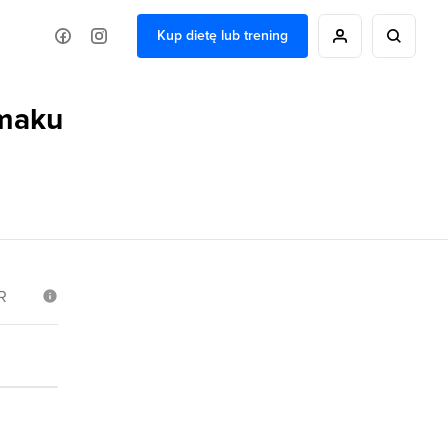
Kup dietę lub trening
smaku
R