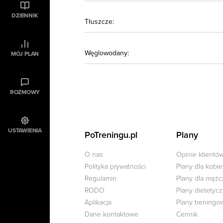
DZIENNIK
Tłuszcze:
Węglowodany:
MÓJ PLAN
ROZMOWY
USTAWIENIA
PoTreningu.pl
Plany
O nas
Opinie klientó
Polityka prywatności
Plany dla kobie
Regulamin
Plany dla męż
RODO
Plany dietetyc
Aplikacja
Plany treningo
Dane kontaktowe
Cennik