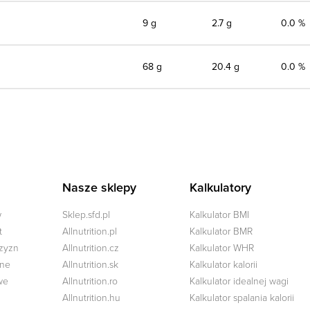
9 g
2.7 g
0.0 %
68 g
20.4 g
0.0 %
Nasze sklepy
Kalkulatory
w
Sklep.sfd.pl
Kalkulator BMI
t
Allnutrition.pl
Kalkulator BMR
czyzn
Allnutrition.cz
Kalkulator WHR
zne
Allnutrition.sk
Kalkulator kalorii
we
Allnutrition.ro
Kalkulator idealnej wagi
Allnutrition.hu
Kalkulator spalania kalorii