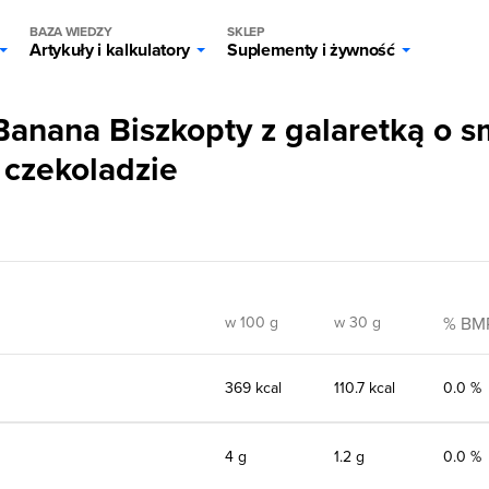
BAZA WIEDZY
SKLEP
Artykuły i kalkulatory
Suplementy i żywność
 Banana Biszkopty z galaretką o 
czekoladzie
w 100 g
w 30 g
% BM
369 kcal
110.7 kcal
0.0 %
4 g
1.2 g
0.0 %