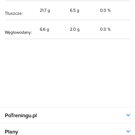
21,7 g
6.5 g
0.0 %
Tłuszcze:
6,6 g
2.0 g
0.0 %
Węglowodany:
PoTreningu.pl
O nas
Plany
Polityka prywatności