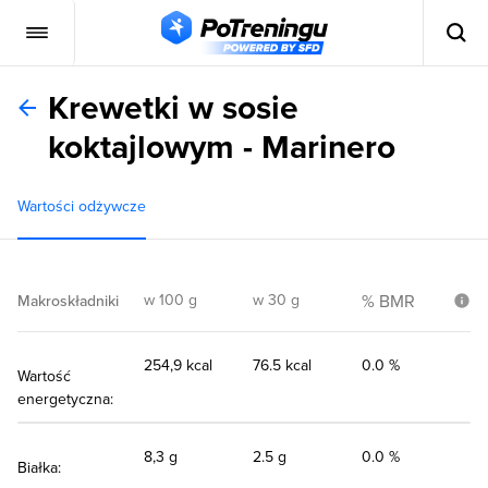
Krewetki w sosie
koktajlowym - Marinero
Wartości odżywcze
w 100 g
w 30 g
% BMR
Makroskładniki
254,9 kcal
76.5 kcal
0.0 %
Wartość
energetyczna:
8,3 g
2.5 g
0.0 %
Białka: