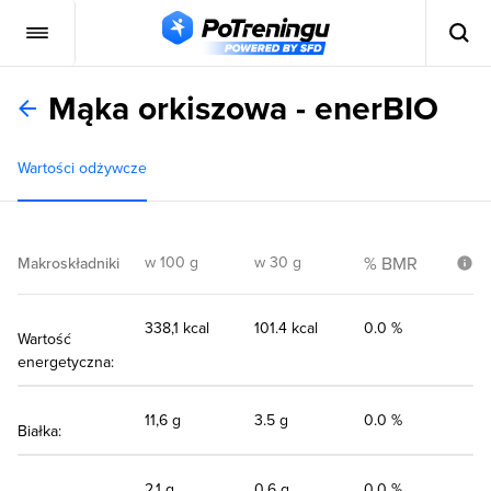
Mąka orkiszowa - enerBIO
Wartości odżywcze
w 100 g
w 30 g
% BMR
Makroskładniki
338,1 kcal
101.4 kcal
0.0 %
Wartość
energetyczna:
11,6 g
3.5 g
0.0 %
Białka:
2,1 g
0.6 g
0.0 %