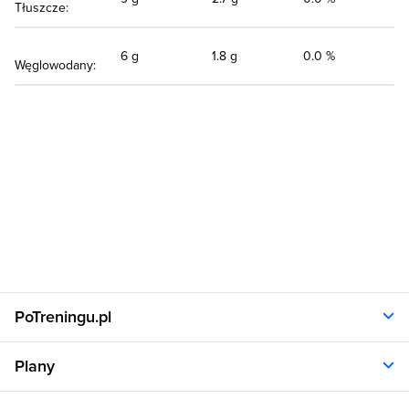
Tłuszcze:
6 g
1.8 g
0.0 %
Węglowodany:
PoTreningu.pl
O nas
Plany
Polityka prywatności
Regulamin
Opinie klientów