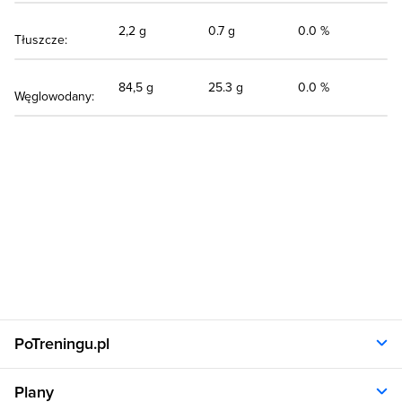
2,2 g
0.7 g
0.0 %
Tłuszcze:
84,5 g
25.3 g
0.0 %
Węglowodany:
PoTreningu.pl
O nas
Plany
Polityka prywatności