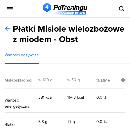
Płatki Misiole wielozbożowe
z miodem - Obst
Wartości odżywcze
w 100 g
w 30 g
% BMR
Makroskładniki
381 kcal
114.3 kcal
0.0 %
Wartość
energetyczna:
5,8 g
1.7 g
0.0 %
Białka: