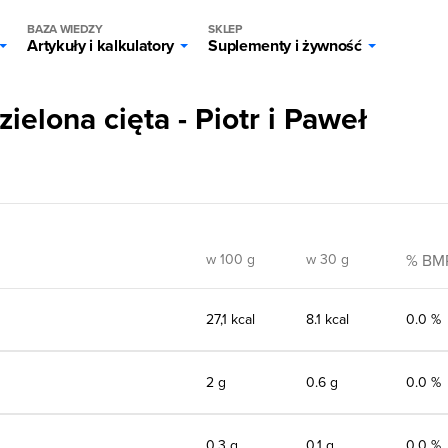
BAZA WIEDZY
SKLEP
Artykuły i kalkulatory
Suplementy i żywność
ielona cięta - Piotr i Paweł
w 100 g
w 30 g
% BM
27,1 kcal
8.1 kcal
0.0 %
2 g
0.6 g
0.0 %
0,3 g
0.1 g
0.0 %