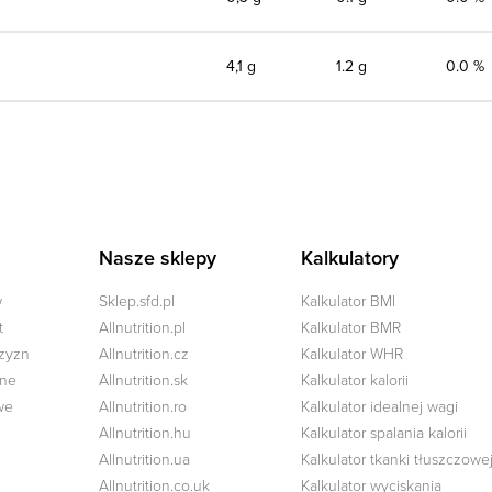
4,1 g
1.2 g
0.0 %
Nasze sklepy
Kalkulatory
w
Sklep.sfd.pl
Kalkulator BMI
t
Allnutrition.pl
Kalkulator BMR
czyzn
Allnutrition.cz
Kalkulator WHR
zne
Allnutrition.sk
Kalkulator kalorii
we
Allnutrition.ro
Kalkulator idealnej wagi
Allnutrition.hu
Kalkulator spalania kalorii
Allnutrition.ua
Kalkulator tkanki tłuszczowe
Allnutrition.co.uk
Kalkulator wyciskania