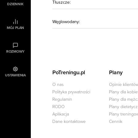
Tłuszcze:
DZIENNIK
Węglowodany:
MÓJ PLAN
ROZMOWY
PoTreningu.pl
Plany
USTAWIENIA
O nas
Opinie klientó
Polityka prywatności
Plany dla kobie
Regulamin
Plany dla męż
RODO
Plany dietetyc
Aplikacja
Plany treningo
Dane kontaktowe
Cennik