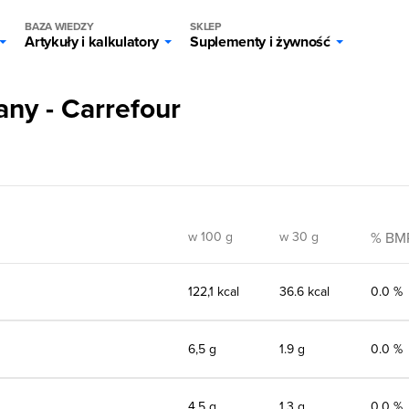
BAZA WIEDZY
SKLEP
Artykuły i kalkulatory
Suplementy i żywność
ny - Carrefour
w 100 g
w 30 g
% BM
122,1 kcal
36.6 kcal
0.0 %
6,5 g
1.9 g
0.0 %
4,5 g
1.3 g
0.0 %