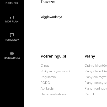
Tłuszcze:
DZIENNIK
Węglowodany:
MÓJ PLAN
ROZMOWY
PoTreningu.pl
Plany
USTAWIENIA
O nas
Opinie klientó
Polityka prywatności
Plany dla kobie
Regulamin
Plany dla męż
RODO
Plany dietetyc
Aplikacja
Plany treningo
Dane kontaktowe
Cennik