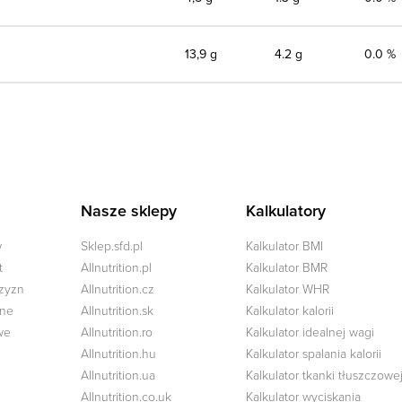
13,9 g
4.2 g
0.0 %
Nasze sklepy
Kalkulatory
w
Sklep.sfd.pl
Kalkulator BMI
t
Allnutrition.pl
Kalkulator BMR
czyzn
Allnutrition.cz
Kalkulator WHR
zne
Allnutrition.sk
Kalkulator kalorii
we
Allnutrition.ro
Kalkulator idealnej wagi
Allnutrition.hu
Kalkulator spalania kalorii
Allnutrition.ua
Kalkulator tkanki tłuszczowe
Allnutrition.co.uk
Kalkulator wyciskania