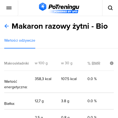
Makaron razowy żytni - Bio
Wartości odżywcze
w 100 g
w 30 g
% BMR
Makroskładniki
358,3 kcal
107.5 kcal
0.0 %
Wartość
energetyczna:
12,7 g
3.8 g
0.0 %
Białka:
2,5 g
0.8 g
0.0 %