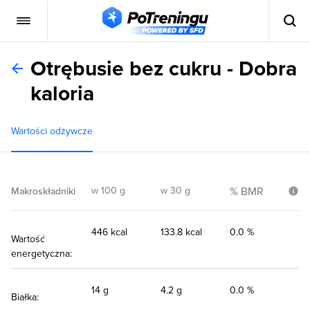
Otrębusie bez cukru - Dobra
kaloria
Wartości odżywcze
w 100 g
w 30 g
% BMR
Makroskładniki
446 kcal
133.8 kcal
0.0 %
Wartość
energetyczna:
14 g
4.2 g
0.0 %
Białka: