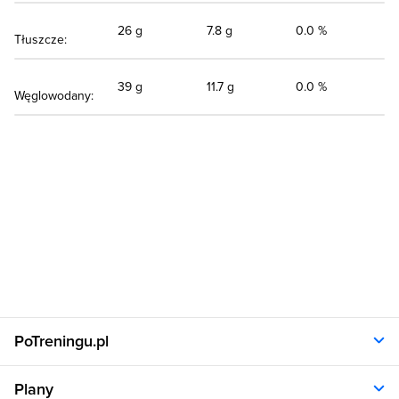
26 g
7.8 g
0.0 %
Tłuszcze:
39 g
11.7 g
0.0 %
Węglowodany:
PoTreningu.pl
O nas
Plany
Polityka prywatności