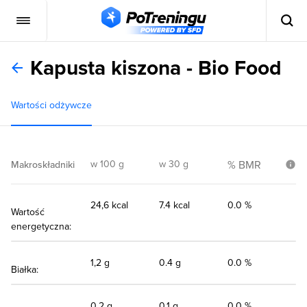
Kapusta kiszona - Bio Food
Wartości odżywcze
w 100 g
w 30 g
% BMR
Makroskładniki
24,6 kcal
7.4 kcal
0.0 %
Wartość
energetyczna:
1,2 g
0.4 g
0.0 %
Białka:
0,2 g
0.1 g
0.0 %