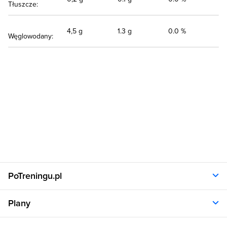
Tłuszcze:
4,5 g
1.3 g
0.0 %
Węglowodany:
PoTreningu.pl
O nas
Plany
Polityka prywatności
Regulamin
Opinie klientów