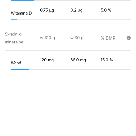
0,75 µg
0.2 µg
5.0 %
Witamina D
Składniki
w 100 g
w 30 g
% BMR
mineralne
120 mg
36.0 mg
15.0 %
Wapń