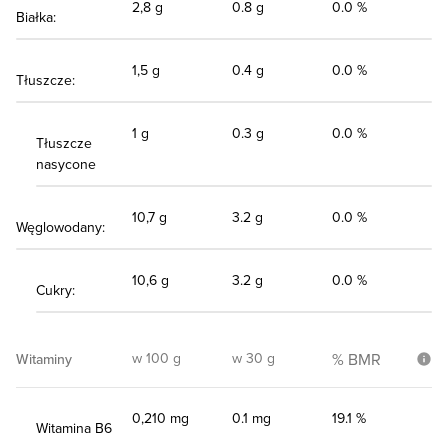
2,8 g
0.8 g
0.0 %
Białka:
1,5 g
0.4 g
0.0 %
Tłuszcze:
1 g
0.3 g
0.0 %
Tłuszcze
nasycone
10,7 g
3.2 g
0.0 %
Węglowodany:
10,6 g
3.2 g
0.0 %
Cukry:
w 100 g
w 30 g
% BMR
Witaminy
0,210 mg
0.1 mg
19.1 %
Witamina B6