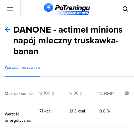
DANONE - actimel minions
napój mleczny truskawka-
banan
Wartości odżywcze
w 100 g
w 30 g
% BMR
Makroskładniki
71 kcal
21.3 kcal
0.0 %
Wartość
energetyczna: