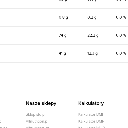
0,8 g
0.2 g
0.0 %
74 g
22.2 g
0.0 %
41 g
12.3 g
0.0 %
Nasze sklepy
Kalkulatory
w
Sklep.sfd.pl
Kalkulator BMI
t
Allnutrition.pl
Kalkulator BMR