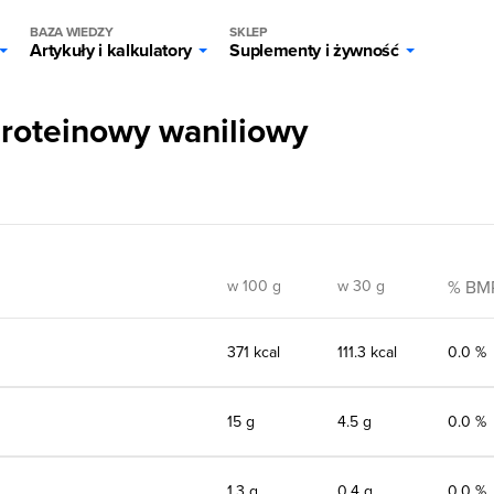
BAZA WIEDZY
SKLEP
Artykuły i kalkulatory
Suplementy i żywność
roteinowy waniliowy
w 100 g
w 30 g
% BM
371 kcal
111.3 kcal
0.0 %
15 g
4.5 g
0.0 %
1,3 g
0.4 g
0.0 %