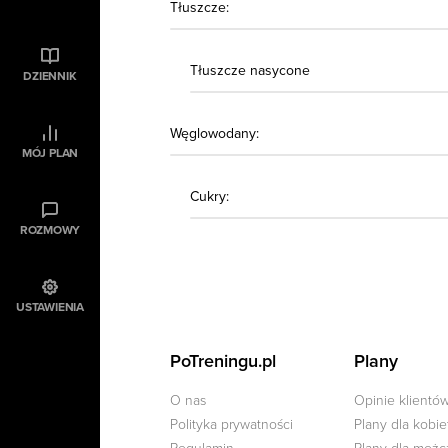
Tłuszcze:
Tłuszcze nasycone
DZIENNIK
Węglowodany:
MÓJ PLAN
Cukry:
ROZMOWY
USTAWIENIA
PoTreningu.pl
Plany
O nas
Opinie klientó
Polityka prywatności
Plany dla kobie