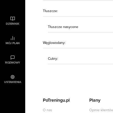
Tłuszcze:
DZIENNIK
Tłuszcze nasycone
Węglowodany:
MÓJ PLAN
Cukry:
ROZMOWY
USTAWIENIA
PoTreningu.pl
Plany
O nas
Opinie klientó