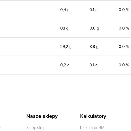
0,4 g
0.1 g
0.0 %
0,1 g
0.0 g
0.0 %
29,2 g
8.8 g
0.0 %
0,2 g
0.1 g
0.0 %
Nasze sklepy
Kalkulatory
w
Sklep.sfd.pl
Kalkulator BMI