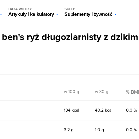
BAZA WIEDZY
SKLEP
Artykuły i kalkulatory
Suplementy i żywność
en's ryż długoziarnisty z dzikim
w 100 g
w 30 g
% BM
134 kcal
40.2 kcal
0.0 %
3,2 g
1.0 g
0.0 %