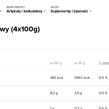
BAZA WIEDZY
SKLEP
Artykuły i kalkulatory
Suplementy i żywność
wy (4x100g)
w 100 g
w 30 g
% BM
360 kcal
108.0 kcal
0.0 %
8,2 g
2.5 g
0.0 %
1 g
0.3 g
0.0 %