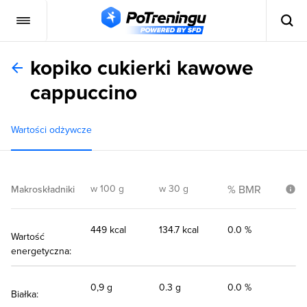
kopiko cukierki kawowe
cappuccino
Wartości odżywcze
w 100 g
w 30 g
% BMR
Makroskładniki
449 kcal
134.7 kcal
0.0 %
Wartość
energetyczna:
0,9 g
0.3 g
0.0 %
Białka: