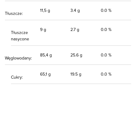
11,5 g
3.4 g
0.0 %
Tłuszcze:
9 g
2.7 g
0.0 %
Tłuszcze
nasycone
85,4 g
25.6 g
0.0 %
Węglowodany:
65,1 g
19.5 g
0.0 %
Cukry: