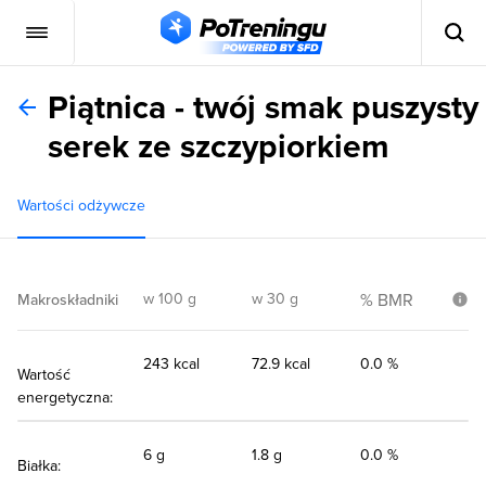
Piątnica - twój smak puszysty
serek ze szczypiorkiem
Wartości odżywcze
w 100 g
w 30 g
% BMR
Makroskładniki
243 kcal
72.9 kcal
0.0 %
Wartość
energetyczna:
6 g
1.8 g
0.0 %
Białka: