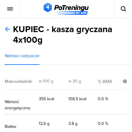
KUPIEC - kasza gryczana
4x100g
Wartości odżywcze
w 100 g
w 30 g
% BMR
Makroskładniki
355 kcal
106.5 kcal
0.0 %
Wartość
energetyczna:
12,6 g
3.8 g
0.0 %
Białka: