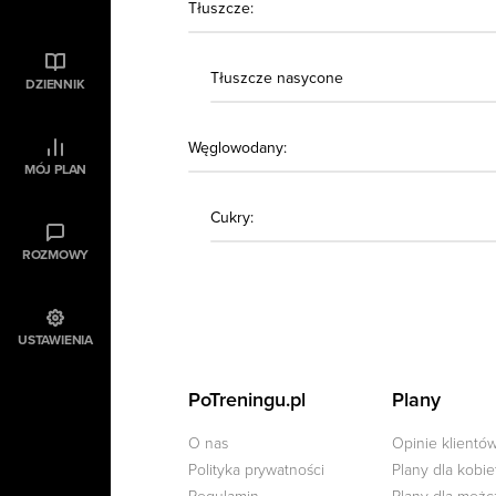
Tłuszcze:
Tłuszcze nasycone
DZIENNIK
Węglowodany:
MÓJ PLAN
Cukry:
ROZMOWY
USTAWIENIA
PoTreningu.pl
Plany
O nas
Opinie klientó
Polityka prywatności
Plany dla kobie