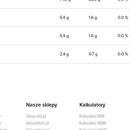
5,4 g
1.6 g
0.0 %
5,4 g
1.6 g
0.0 %
2,4 g
0.7 g
0.0 %
Nasze sklepy
Kalkulatory
w
Sklep.sfd.pl
Kalkulator BMI
t
Allnutrition.pl
Kalkulator BMR