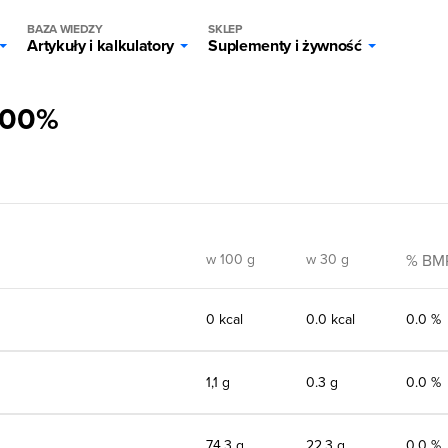
BAZA WIEDZY
SKLEP
Artykuły i kalkulatory
Suplementy i żywność
100%
w 100 g
w 30 g
% BM
0 kcal
0.0 kcal
0.0 %
1,1 g
0.3 g
0.0 %
74,3 g
22.3 g
0.0 %