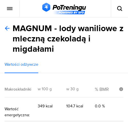
MAGNUM - lody waniliowe z
mleczną czekoladą i
migdałami
Wartości odżywcze
w 100 g
w 30 g
% BMR
Makroskładniki
349 kcal
104.7 kcal
0.0 %
Wartość
energetyczna: