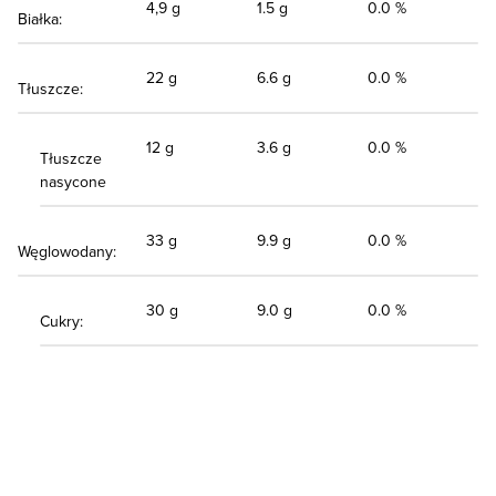
4,9 g
1.5 g
0.0 %
Białka:
22 g
6.6 g
0.0 %
Tłuszcze:
12 g
3.6 g
0.0 %
Tłuszcze
nasycone
33 g
9.9 g
0.0 %
Węglowodany:
30 g
9.0 g
0.0 %
Cukry: