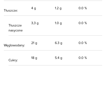
4 g
1.2 g
0.0 %
Tłuszcze:
3,3 g
1.0 g
0.0 %
Tłuszcze
nasycone
21 g
6.3 g
0.0 %
Węglowodany:
18 g
5.4 g
0.0 %
Cukry: