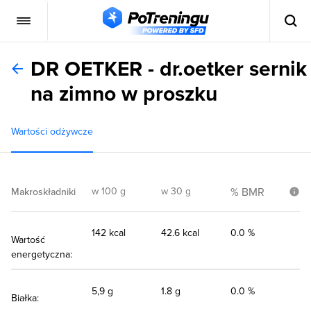
DR OETKER - dr.oetker sernik
na zimno w proszku
Wartości odżywcze
w 100 g
w 30 g
% BMR
Makroskładniki
142 kcal
42.6 kcal
0.0 %
Wartość
energetyczna:
5,9 g
1.8 g
0.0 %
Białka: