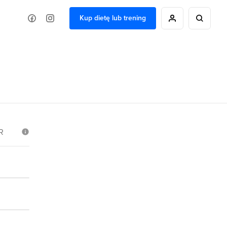
Kup dietę lub trening
ą
R