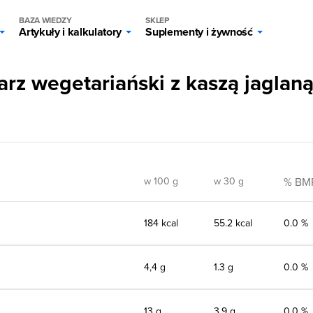
BAZA WIEDZY
SKLEP
Artykuły i kalkulatory
Suplementy i żywność
rz wegetariański z kaszą jaglan
w 100 g
w 30 g
% BM
184 kcal
55.2 kcal
0.0 %
4,4 g
1.3 g
0.0 %
13 g
3.9 g
0.0 %