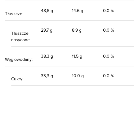
48,6 g
14.6 g
0.0 %
Tłuszcze:
29,7 g
8.9 g
0.0 %
Tłuszcze
nasycone
38,3 g
11.5 g
0.0 %
Węglowodany:
33,3 g
10.0 g
0.0 %
Cukry: