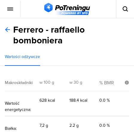
Ferrero - raffaello
bomboniera
Wartości odżywcze
w 100 g
w 30 g
% BMR
Makroskładniki
628 kcal
188.4 kcal
0.0 %
Wartość
energetyczna:
7,2 g
2.2 g
0.0 %
Białka: