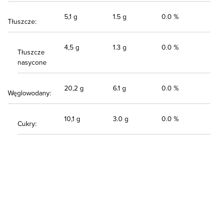
5,1 g
1.5 g
0.0 %
Tłuszcze:
4,5 g
1.3 g
0.0 %
Tłuszcze
nasycone
20,2 g
6.1 g
0.0 %
Węglowodany:
10,1 g
3.0 g
0.0 %
Cukry: