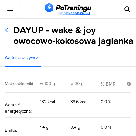
DAYUP - wake & joy
owocowo-kokosowa jaglanka
Wartości odżywcze
w 100 g
w 30 g
% BMR
Makroskładniki
132 kcal
39.6 kcal
0.0 %
Wartość
energetyczna:
1,4 g
0.4 g
0.0 %
Białka: