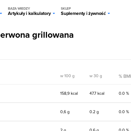
BAZA WIEDZY
SKLEP
Artykuły i kalkulatory
Suplementy i żywność
zerwona grillowana
w 100 g
w 30 g
% BM
158,9 kcal
47.7 kcal
0.0 %
0,6 g
0.2 g
0.0 %
2 g
0.6 g
0.0 %