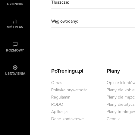
Tłuszcze:
DZIENNIK
Węglowodany:
MÓJ PLAN
ROZMOWY
PoTreningu.pl
Plany
USTAWIENIA
O nas
Opinie klientó
Polityka prywatności
Plany dla kobie
Regulamin
Plany dla męż
RODO
Plany dietetyc
Aplikacja
Plany treningo
Dane kontaktowe
Cennik