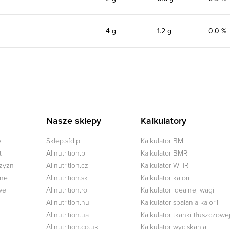
4 g
1.2 g
0.0 %
Nasze sklepy
Kalkulatory
w
Sklep.sfd.pl
Kalkulator BMI
t
Allnutrition.pl
Kalkulator BMR
czyzn
Allnutrition.cz
Kalkulator WHR
zne
Allnutrition.sk
Kalkulator kalorii
we
Allnutrition.ro
Kalkulator idealnej wagi
Allnutrition.hu
Kalkulator spalania kalorii
Allnutrition.ua
Kalkulator tkanki tłuszczowe
Allnutrition.co.uk
Kalkulator wyciskania