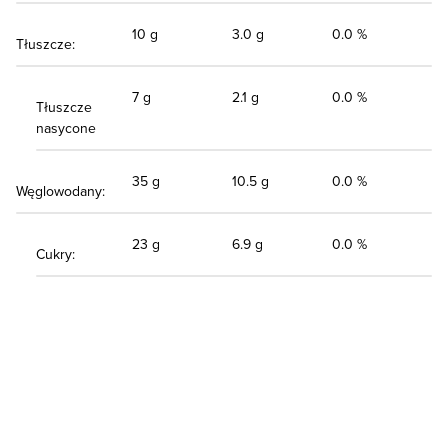
10 g
3.0 g
0.0 %
Tłuszcze:
7 g
2.1 g
0.0 %
Tłuszcze
nasycone
35 g
10.5 g
0.0 %
Węglowodany:
23 g
6.9 g
0.0 %
Cukry: