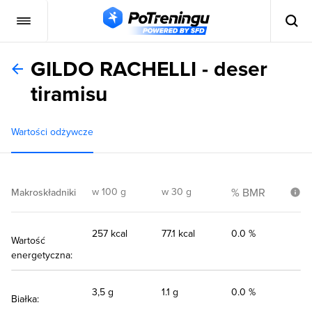
GILDO RACHELLI - deser
tiramisu
Wartości odżywcze
w 100 g
w 30 g
% BMR
Makroskładniki
257 kcal
77.1 kcal
0.0 %
Wartość
energetyczna:
3,5 g
1.1 g
0.0 %
Białka: